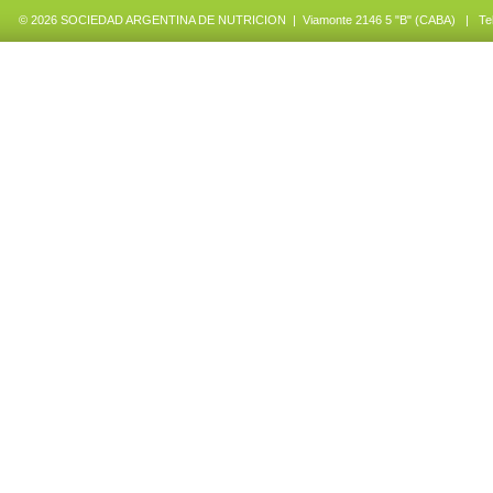
© 2026 SOCIEDAD ARGENTINA DE NUTRICION | Viamonte 2146 5 "B" (CABA) | Tel.: