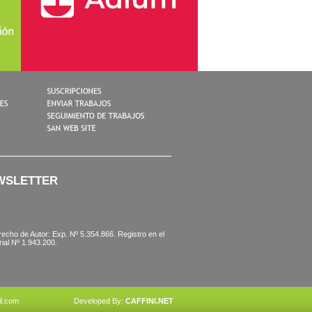
WSLETTER
recho de Autor: Exp. Nº 5.354.866. Registro en el
rial Nº 1.943.200.
l.com
Developed By:
CAFFINI.NET