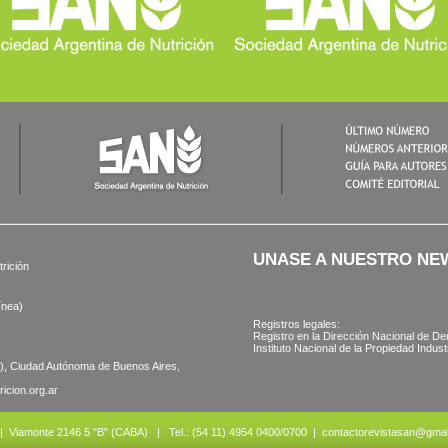
UNASE A NUESTRO NE
rición
ínea)
Registros legales:
Registro en la Dirección Nacional de De­
Instituto Nacional de la Propiedad Indust
56), Ciudad Autónoma de Buenos Aires,
icion.org.ar
amonte 2146 5 "B" (CABA) | Tel.: (54 11) 4954 0400/0700 |
contactorevistasan@gmai