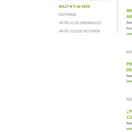
Vol.27 N°2 de 2026
IN
EDITORIAL
AI
Aut
ARTÍCULOS ORIGINALES
Gon
ARTÍCULO DE REVISIÓN
VE
AR
PR
DE
Aut
VE
AR
¿P
CA
Aut
VE