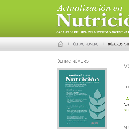
ÚLTIMO NÚMERO
V
ED
LA
Aut
DE
AR