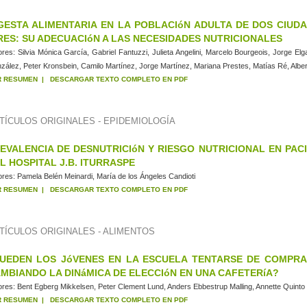
GESTA ALIMENTARIA EN LA POBLACIóN ADULTA DE DOS CIUD
RES: SU ADECUACIóN A LAS NECESIDADES NUTRICIONALES
ores:
Silvia Mónica García, Gabriel Fantuzzi, Julieta Angelini, Marcelo Bourgeois, Jorge Elg
zález, Peter Kronsbein, Camilo Martínez, Jorge Martínez, Mariana Prestes, Matías Ré, Alber
R RESUMEN
|
DESCARGAR TEXTO COMPLETO EN PDF
TÍCULOS ORIGINALES - EPIDEMIOLOGÍA
EVALENCIA DE DESNUTRICIóN Y RIESGO NUTRICIONAL EN PA
L HOSPITAL J.B. ITURRASPE
ores:
Pamela Belén Meinardi, María de los Ángeles Candioti
R RESUMEN
|
DESCARGAR TEXTO COMPLETO EN PDF
TÍCULOS ORIGINALES - ALIMENTOS
UEDEN LOS JóVENES EN LA ESCUELA TENTARSE DE COMPRA
MBIANDO LA DINáMICA DE ELECCIóN EN UNA CAFETERíA?
ores:
Bent Egberg Mikkelsen, Peter Clement Lund, Anders Ebbestrup Malling, Annette Quint
R RESUMEN
|
DESCARGAR TEXTO COMPLETO EN PDF