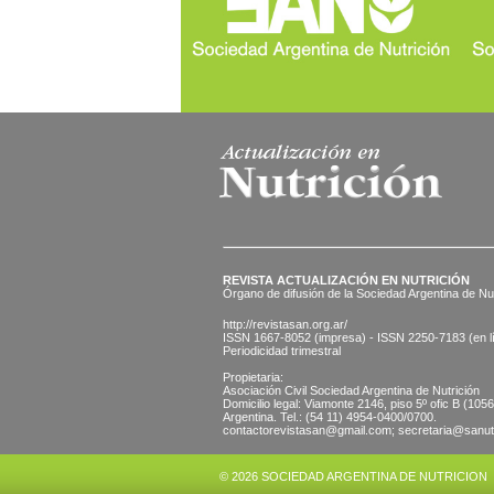
REVISTA ACTUALIZACIÓN EN NUTRICIÓN
Órgano de difusión de la Sociedad Argentina de Nut
http://revistasan.org.ar/
ISSN 1667-8052 (impresa) - ISSN 2250-7183 (en l
Periodicidad trimestral
Propietaria:
Asociación Civil Sociedad Argentina de Nutrición
Domicilio legal: Viamonte 2146, piso 5º ofic B (10
Argentina. Tel.: (54 11) 4954-0400/0700.
contactorevistasan@gmail.com; secretaria@sanutr
© 2026 SOCIEDAD ARGENTINA DE NUTRICION | Vi