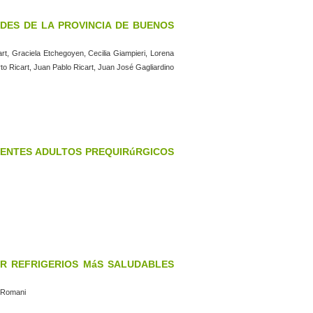
ADES DE LA PROVINCIA DE BUENOS
art, Graciela Etchegoyen, Cecilia Giampieri, Lorena
to Ricart, Juan Pablo Ricart, Juan José Gagliardino
CIENTES ADULTOS PREQUIRúRGICOS
R REFRIGERIOS MáS SALUDABLES
o Romani