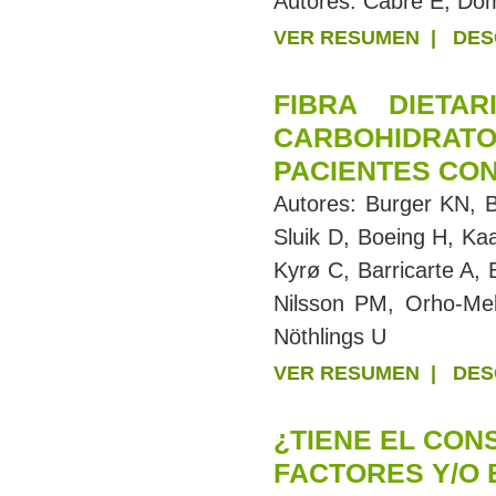
Autores:
Cabré E, Do
VER RESUMEN
|
DES
FIBRA DIETA
CARBOHIDRAT
PACIENTES CON
Autores:
Burger KN, B
Sluik D, Boeing H, Ka
Kyrø C, Barricarte A, 
Nilsson PM, Orho-Me
Nöthlings U
VER RESUMEN
|
DES
¿TIENE EL CON
FACTORES Y/O