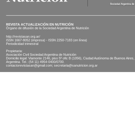
REVISTA ACTUALIZACIÓN EN NUTRICIÓN
Órgano de difusión de la Sociedad Argentina de Nutrición
http://revistasan.org.ar/
ISSN 1667-8052 (impresa) - ISSN 2250-7183 (en línea)
Periodicidad trimestral
Propietaria:
Asociación Civil Sociedad Argentina de Nutrición
Domicilio legal: Viamonte 2146, piso 5º ofic B (1056), Ciudad Autónoma de Buenos Aires,
Argentina. Tel.: (54 11) 4954-0400/0700.
contactorevistasan@gmail.com; secretaria@sanutricion.org.ar
© 2026 SOCIEDAD ARGENTINA DE NUTRICION | Viamonte 2146 5 "B" (CABA) | Tel.: