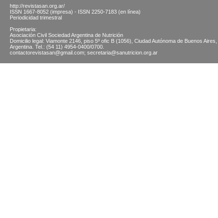
http://revistasan.org.ar/
ISSN 1667-8052 (impresa) - ISSN 2250-7183 (en línea)
Periodicidad trimestral
Propietaria:
Asociación Civil Sociedad Argentina de Nutrición
Domicilio legal: Viamonte 2146, piso 5º ofic B (1056), Ciudad Autónoma de Buenos Aires,
Argentina. Tel.: (54 11) 4954-0400/0700.
contactorevistasan@gmail.com; secretaria@sanutricion.org.ar
© 2026 SOCIEDAD ARGENTINA DE NUTRICION | Viamonte 2146 5 "B" (CABA) | Tel.: